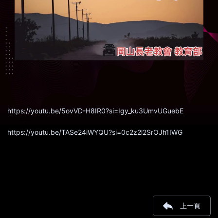
https://youtu.be/5ovVD-H8IR0?si=Igy_ku3UmvUGuebE
https://youtu.be/TASe24iWYQU?si=0c2z2l2SrOJh1IWG
上一頁