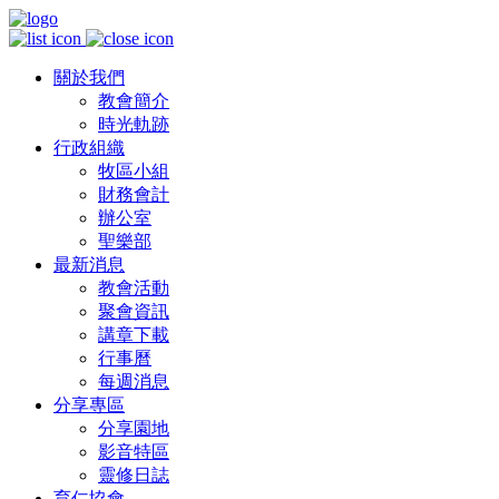
關於我們
教會簡介
時光軌跡
行政組織
牧區小組
財務會計
辦公室
聖樂部
最新消息
教會活動
聚會資訊
講章下載
行事曆
每週消息
分享專區
分享園地
影音特區
靈修日誌
育仁協會