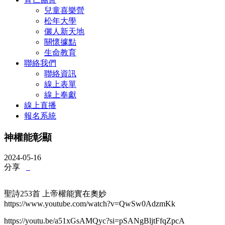
兒童喜樂營
松年大學
儷人新天地
關懷據點
生命教育
聯絡我們
聯絡資訊
線上表單
線上奉獻
線上直播
報名系統
神權能彰顯
2024-05-16
分享
聖詩253首 上帝權能實在奧妙
https://www.youtube.com/watch?v=QwSw0AdzmKk
https://youtu.be/a51xGsAMQyc?si=pSANgBljtFfqZpcA