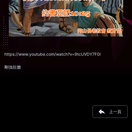
https://www.youtube.com/watch?v=9tcUVDY7F0I
剛強壯膽
上一頁