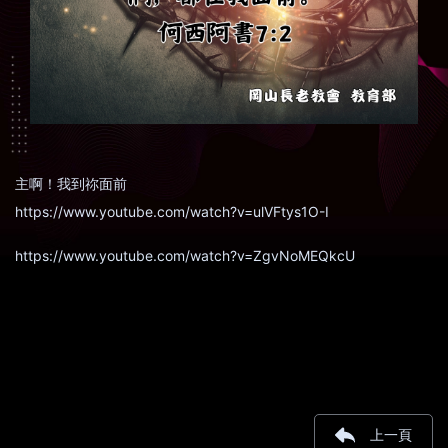
主啊！我到祢面前
https://www.youtube.com/watch?v=ulVFtys1O-I
https://www.youtube.com/watch?v=ZgvNoMEQkcU
上一頁