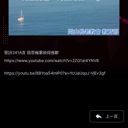
聖詩241A首 我罪極重袂得推辭
https://www.youtube.com/watch?v=2ZG1aI4YNV8
https://youtu.be/8BYoa54mlP0?si=YcUaUqoJ-VjEv3gf
上一頁