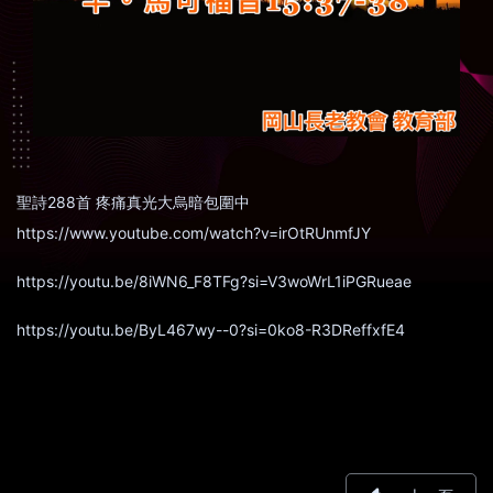
聖詩288首 疼痛真光大烏暗包圍中
https://www.youtube.com/watch?v=irOtRUnmfJY
https://youtu.be/8iWN6_F8TFg?si=V3woWrL1iPGRueae
https://youtu.be/ByL467wy--0?si=0ko8-R3DReffxfE4