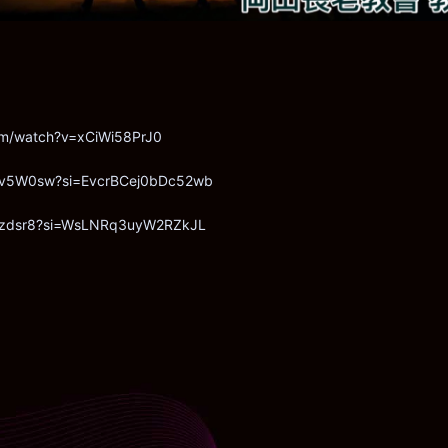
om/watch?v=xCiWi58PrJ0
wmv5W0sw?si=EvcrBCej0bDc52wb
egzdsr8?si=WsLNRq3uyW2RZkJL