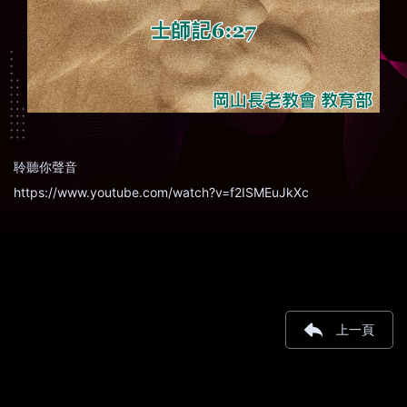
聆聽你聲音
https://www.youtube.com/watch?v=f2ISMEuJkXc
上一頁