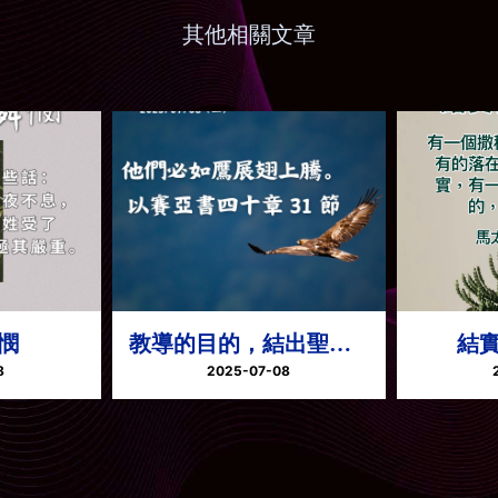
其他相關文章
憫
教導的目的，結出聖潔
結
8
又良善的愛的果子
2025-07-08