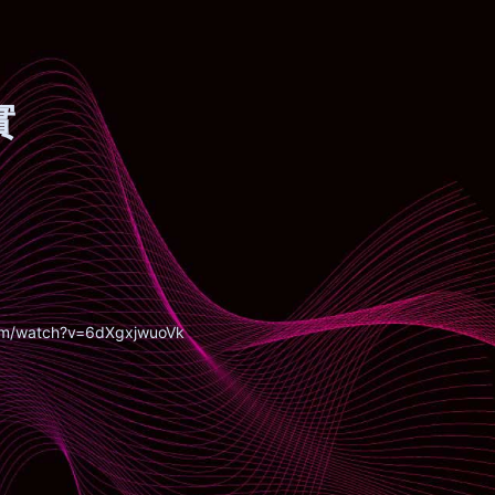
實
om/watch?v=6dXgxjwuoVk