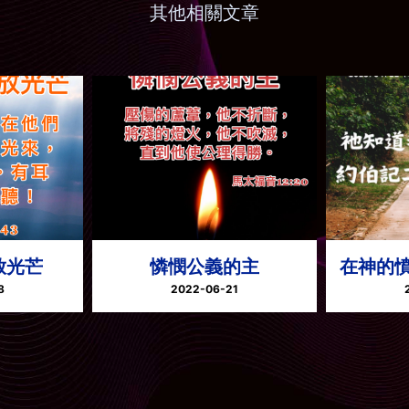
其他相關文章
放光芒
憐憫公義的主
在神的
8
2022-06-21
憐憫代