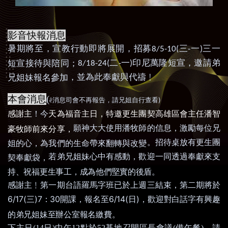
影音快報消息
暑期將至，宣教行動即將展開，招募
三
一
三一
8/5-10(
-
)
二
一
印尼萬隆短宣
，
邀請弟
短宣接待與陪同；
8/18-24(
-
)
，
並為此奉獻與代禱﹗
兄姐妹報名參加
本會消息
(
)
ê
消息司會不再報告，請兄姐自行查看
感謝主
！
今
天為福音主日，特邀更生團契高雄區會主任潘智
願神大大使用潘牧師的信息，激勵每位兄
豪牧師前來分享，
。招待桌放有更生團
姐的心，為我們的生命帶來翻轉與改變
若弟兄姐妹心中有感動，歡迎一同透過奉獻來支
契奉獻袋，
持、祝福更生事工，成為他們堅實的後盾。
感謝主﹗第一期台語羅馬字班已於上週三結束
，
第二期將於
6/17(
三
)7
：
30
開課
，
報名至
6/14(
日
)
，
歡迎對白話字有興趣
的弟兄姐妹至辦公室報名繳費。
下主日
(14
日
)
中午
12
點於
52
基地召開區長會議
(
備午餐
)
，請