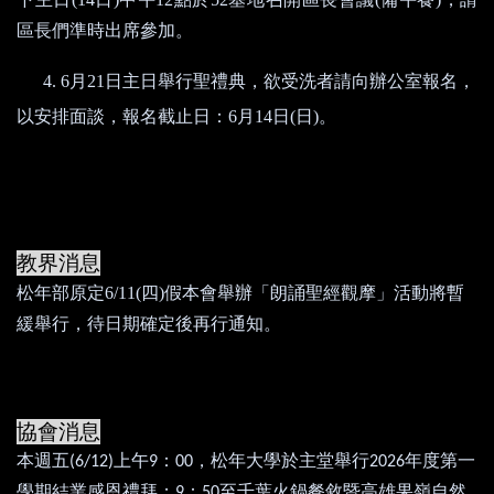
區長們準時出席參加。
4. 6
月
21
日主日舉行聖禮典，欲受洗者請向辦公室報名，
以安排面談，報名截止日：
6
月
14
日
(
日
)
。
教界消息
松年部原定
6/11(
四
)
假本會舉辦「朗誦聖經觀摩」活動將暫
緩舉行，待日期確定後再行通知。
協會消息
本週五
上午
：
，松年大學於主堂舉行
年度第一
(6/12)
9
00
2026
學期結業感恩禮拜；
：
至千葉火鍋餐敘暨
高雄果嶺自然
9
50