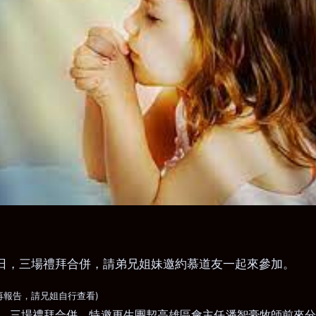
日，三場禮拜合併
，
請弟兄姐妹邀約慕道友一起來參加。
)
再報告，請兄姐自行查看
，三場禮拜合併
，
特邀更生團契高雄區會主任潘智豪牧師前來