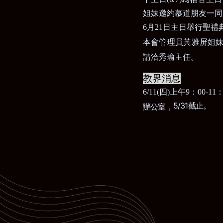
姐妹邀約慕道朋友一同
6
月
21
日主日舉行聖禮
本會管理員黃雅屏姐
請洽秀瑜主任。
教界消息
6/11(
四
)
上午
9
：
00-11
5/31
截止。
辦公室，