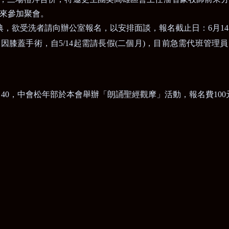
來參加聚會。
典，欲受洗者請向辦公室報名，以安排面談，報名截止日：
6
月
14
妹因膝蓋手術
，
自
5/14
起需請長假
(
二個月
)
，目前急需代班管理員
：
40
，中會松年部於本會舉辦「朗誦聖經觀摩」活動，報名費
100