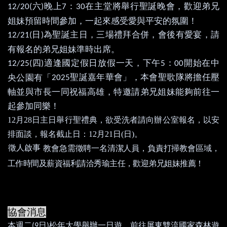
六
晚上
：
在主堂將舉行聖誕晚會，歡迎弟兄
12/20(
)
7
30
姐妹預留時間參加，一起來感受愛與平安的氛圍！
日
為聖誕主日，三場禮拜合併，會後有愛宴，請
12/21(
)
有報名的弟兄姐妹準時出席。
四
適逢國定假日放假一天，下午
：
開始在中
12/25(
)
5
00
聖誕嘉年華會」，本會聖歌隊將擔任壓
央公園有「
2025
軸並與市長一同祝福高雄，特邀請弟兄姐妹能夠前往一
起參加同樂！
12
月
28
日主日舉行聖禮典，欲受洗者請向辦公室報名，以安
排面談，報名截止日：
12
月
21
日
(
日
)
。
徵人啟事
教會急需徵聘一名清潔人員，負責打掃教會區域，
工作時間及薪資福利請洽秀瑜主任，歡迎弟兄姐妹推薦！
協會消息
本週二
日
松年大學舉辦一日遊，前往屏東雙流國家森林遊
(9
)