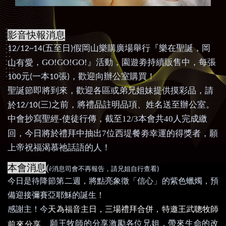
影音快報消息
五至日
假岡山樂購廣場舉行『樂在聖誕，岡
12/12~14(
)
，GO!GO!GO!』
活動，園遊劵持續販售中
，
每張
山有愛
元
一本
張
，歡迎向辦公室購買！
100
(
10
)
聖誕節即將到來，歡迎各區或弟兄姐妹提供摸彩品，請
三
之前，將禮品註明品項、姓名送至辦公室。
於
12/10(
)
中會抄寫聖經-使徒行傳，截至12/3本會共40人完成繳
回，今日將於禮拜中抽出7位西堤餐劵幸運的得獎者，願
上帝祝福渴慕祂話語的人！
本會消息
(
)
ê
消息司會不再報告，請兄姐自行查看
今日是待降節第二週，將點亮象徵「信心」的紫色蠟燭，預
備迎接彌賽亞耶穌的誕生！
天為福音主日，三場禮拜合併，特邀王武聰牧師
感謝主
！
今
前來分享，
願王牧師的分享
激勵各位兄姐，帶來生命的改