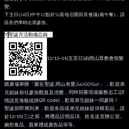
變。
下主日
(14
日
)
中午
12
點於
52
基地召開區長會議
(
備午餐
)
，請
區長們準時出席參加。
Y
聖誕月活動備忘錄：
五至日
由岡山眾教會假樂
12/12~14(
)
購廣場舉辦「樂在聖誕
岡山有愛
」，歡迎弟
,
,Go!GO!Go!
(
同時招募現場服務志工
詳
兄姐妹前往參加觀賞及消費，
QR code)
，歡迎弟兄姐妹一同參與！
情請見海報或掃
聖誕節即將到來，歡迎各區或弟兄姐妹提供模彩品，請
三
之前，將禮品註明品項、姓名送至辦公室。
於
12/10(
)
婉拒食品、股東禮或廣告品等等。